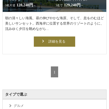
128,240円
129,240円
3名片道
～
3名で
～
朝の清々しい海風、昼の伸びやかな海原、そして、息をのむほど
美しいサンセット。西海岸に位置する世界のリゾートのように、
沈みゆく夕日を眺めながら...
詳細を見る
1
タイプで選ぶ
グルメ