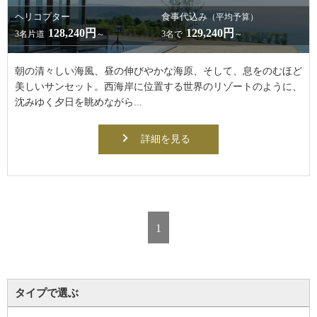
ヘリコプター
食事代込み
（平均予算）
128,240円
129,240円
3名片道
～
3名で
～
朝の清々しい海風、昼の伸びやかな海原、そして、息をのむほど
美しいサンセット。西海岸に位置する世界のリゾートのように、
沈みゆく夕日を眺めながら...
詳細を見る
1
タイプで選ぶ