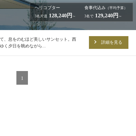
ヘリコプター
食事代込み
（平均予算）
128,240円
129,240円
3名片道
～
3名で
～
て、息をのむほど美しいサンセット。西
詳細を見る
く夕日を眺めながら...
1